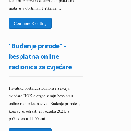
kako bi iz prve ruke doživjeli praktičnu
nastavu u obrtima i tvrtkama....
Continue Reading
“Buđenje prirode“ –
besplatna online
radionica za cvjećare
Hrvatska obrtnička komora i Sekcija
cvjećara HOK-a organiziraju besplatnu
online radionicu naziva „Buđenje prirode“,
koja će se održati 21. ožujka 2021. s
početkom u 11:00 sati.